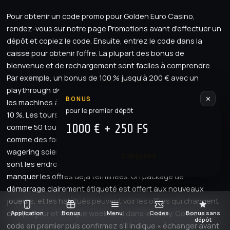
Pour obtenir un code promo pour Golden Euro Casino,
rendez-vous sur notre page Promotions avant d'effectuer un
dépôt et copiez le code. Ensuite, entrez le code dans la
caisse pour obtenir l'offre. La plupart des bonus de
bienvenue et de rechargement sont faciles à comprendre.
Par exemple, un bonus de 100 % jusqu'à 200 € avec un
playthrough de 35x sur le bonus, un dépôt minimum de 20 €,
BONUS
les machines à sous valant 100 % et les jeux de table valant
pour le premier dépôt
10 %. Les tours gratuits sont généralement donnés par lots,
1000 € + 250 FS
comme 50 tours après un dépôt. Les gains sont traités
comme des fonds bonus jusqu'à ce que les exigences de
wagering soient remplies. La bannière live et les tuiles promo
S'inscrire
sont les endroits où vous devez regarder pour ne pas
manquer les offres déjà terminées. Un package de
démarrage clairement étiqueté est offert aux nouveaux
joueurs, et les habitués peuvent voir les offres qui changent
chaque jour et chaque week-end dans le lobby. Collez le
Application
Bonus
Menu
Codes
Bonus sans
dépôt
code en premier puis confirmez s'il indique « échanger avant