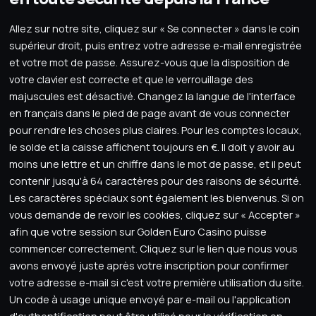
Allez sur notre site, cliquez sur « Se connecter » dans le coin
supérieur droit, puis entrez votre adresse e-mail enregistrée
et votre mot de passe. Assurez-vous que la disposition de
votre clavier est correcte et que le verrouillage des
majuscules est désactivé. Changez la langue de l'interface
en français dans le pied de page avant de vous connecter
pour rendre les choses plus claires. Pour les comptes locaux,
le solde et la caisse affichent toujours en €. Il doit y avoir au
moins une lettre et un chiffre dans le mot de passe, et il peut
contenir jusqu'à 64 caractères pour des raisons de sécurité.
Les caractères spéciaux sont également les bienvenus. Si on
vous demande de revoir les cookies, cliquez sur « Accepter »
afin que votre session sur Golden Euro Casino puisse
commencer correctement. Cliquez sur le lien que nous vous
avons envoyé juste après votre inscription pour confirmer
votre adresse e-mail si c'est votre première utilisation du site.
Un code à usage unique envoyé par e-mail ou l'application