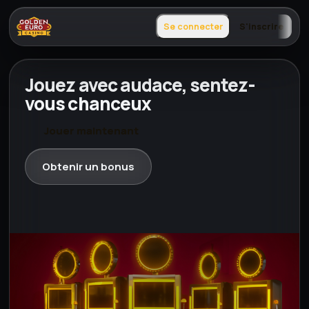
Se connecter
S'inscrire
Jouez avec audace, sentez-
vous chanceux
Jouer maintenant
Obtenir un bonus