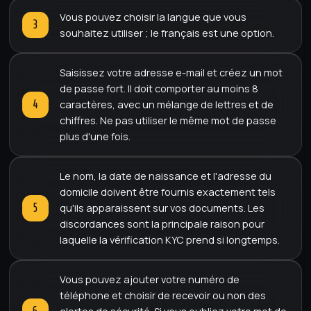
Vous pouvez choisir la langue que vous
souhaitez utiliser ; le français est une option.
Saisissez votre adresse e-mail et créez un mot
de passe fort. Il doit comporter au moins 8
caractères, avec un mélange de lettres et de
chiffres. Ne pas utiliser le même mot de passe
plus d'une fois.
Le nom, la date de naissance et l'adresse du
domicile doivent être fournis exactement tels
qu'ils apparaissent sur vos documents. Les
discordances sont la principale raison pour
laquelle la vérification KYC prend si longtemps.
Vous pouvez ajouter votre numéro de
téléphone et choisir de recevoir ou non des