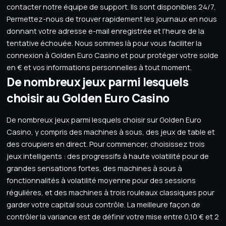
contacter notre équipe de support. Ils sont disponibles 24/7.
Permettez-nous de trouver rapidement les journaux en nous
donnant votre adresse e-mail enregistrée et l'heure de la
tentative échouée. Nous sommes là pour vous faciliter la
connexion à Golden Euro Casino et pour protéger votre solde
en € et vos informations personnelles à tout moment.
De nombreux jeux parmi lesquels
choisir au Golden Euro Casino
De nombreux jeux parmi lesquels choisir sur Golden Euro
Casino, y compris des machines à sous, des jeux de table et
des croupiers en direct. Pour commencer, choisissez trois
jeux intelligents : des progressifs à haute volatilité pour de
grandes sensations fortes, des machines à sous à
fonctionnalités à volatilité moyenne pour des sessions
régulières, et des machines à trois rouleaux classiques pour
garder votre capital sous contrôle. La meilleure façon de
contrôler la variance est de définir votre mise entre 0,10 € et 2