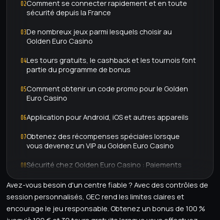
Comment se connecter rapidement et en toute
02
sécurité depuis la France
De nombreux jeux parmi lesquels choisir au
03
Golden Euro Casino
Les tours gratuits, le cashback et les tournois font
04
partie du programme de bonus
Comment obtenir un code promo pour le Golden
05
Euro Casino
Application pour Android, iOS et autres appareils
06
Obtenez des récompenses spéciales lorsque
07
vous devenez un VIP au Golden Euro Casino
Sécurité chez Golden Euro Casino : Paiements
08
sécurisés et protection des joueurs
Avez-vous besoin d'un centre fiable ? Avec des contrôles de
Limites, contrôle des risques et politique 18+ pour
09
session personnalisés, GEC rend les limites claires et
le jeu responsable
encourage le jeu responsable. Obtenez un bonus de 100 %