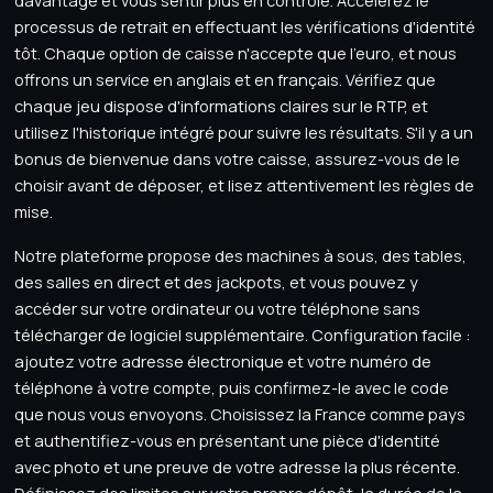
davantage et vous sentir plus en contrôle. Accélérez le
processus de retrait en effectuant les vérifications d'identité
tôt. Chaque option de caisse n'accepte que l'euro, et nous
offrons un service en anglais et en français. Vérifiez que
chaque jeu dispose d'informations claires sur le RTP, et
utilisez l'historique intégré pour suivre les résultats. S'il y a un
bonus de bienvenue dans votre caisse, assurez-vous de le
choisir avant de déposer, et lisez attentivement les règles de
mise.
Notre plateforme propose des machines à sous, des tables,
des salles en direct et des jackpots, et vous pouvez y
accéder sur votre ordinateur ou votre téléphone sans
télécharger de logiciel supplémentaire. Configuration facile :
ajoutez votre adresse électronique et votre numéro de
téléphone à votre compte, puis confirmez-le avec le code
que nous vous envoyons. Choisissez la France comme pays
et authentifiez-vous en présentant une pièce d'identité
avec photo et une preuve de votre adresse la plus récente.